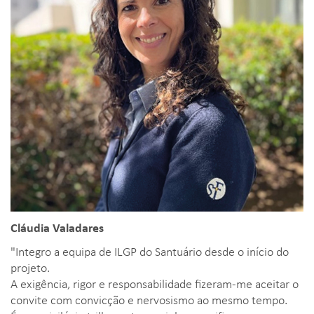
Cláudia Valadares
"Integro a equipa de ILGP do Santuário desde o início do
projeto.
A exigência, rigor e responsabilidade fizeram-me aceitar o
convite com convicção e nervosismo ao mesmo tempo.