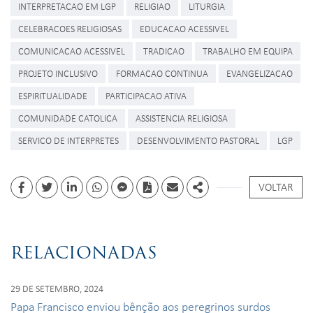
INTERPRETACAO EM LGP
RELIGIAO
LITURGIA
CELEBRACOES RELIGIOSAS
EDUCACAO ACESSIVEL
COMUNICACAO ACESSIVEL
TRADICAO
TRABALHO EM EQUIPA
PROJETO INCLUSIVO
FORMACAO CONTINUA
EVANGELIZACAO
ESPIRITUALIDADE
PARTICIPACAO ATIVA
COMUNIDADE CATOLICA
ASSISTENCIA RELIGIOSA
SERVICO DE INTERPRETES
DESENVOLVIMENTO PASTORAL
LGP
VOLTAR
Facebook
Twitter
Linkedin
whatsapp
facebook messenger
PDF
Email
Share
RELACIONADAS
29 DE SETEMBRO, 2024
Papa Francisco enviou bênção aos peregrinos surdos