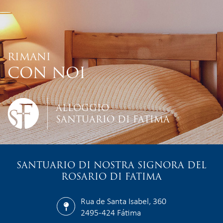
RIMANI
CON NOI
ALLOGGIO
SANTUARIO DI FATIMA
SANTUARIO DI NOSTRA SIGNORA DEL
ROSARIO DI FATIMA
Rua de Santa Isabel, 360
2495-424 Fátima