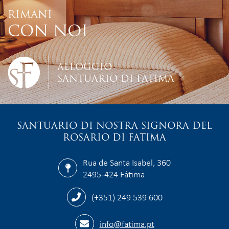
RIMANI
CON NOI
ALLOGGIO
SANTUARIO DI FATIMA
SANTUARIO DI NOSTRA SIGNORA DEL
ROSARIO DI FATIMA
Rua de Santa Isabel, 360
2495-424 Fátima
(+351) 249 539 600
info@fatima.pt