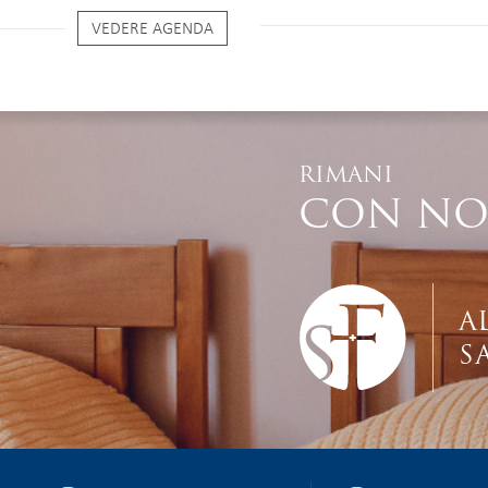
VEDERE AGENDA
RIMANI
CON NO
A
S