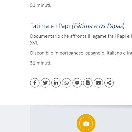
51 minuti.
Fatima e i Papi
(Fátima e os Papas
)
Documentario che affronta il legame fra i Papi e
XVI.
Disponibile in portoghese, spagnolo, italiano e in
51 minuti.
Facebook
Twitter
Linkedin
whatsapp
facebook messenger
PDF
Email
Share