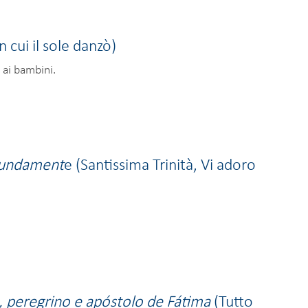
in cui il sole danzò)
o ai bambini.
ofundament
e (Santissima Trinità, Vi adoro
, peregrino e apóstolo de Fátima
(Tutto