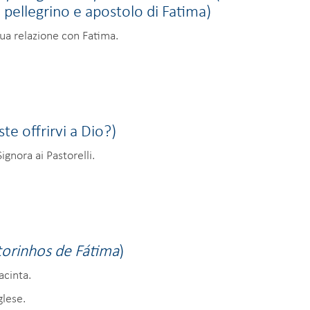
, pellegrino e apostolo di Fatima)
sua relazione con Fatima.
te offrirvi a Dio?)
gnora ai Pastorelli.
torinhos de Fátima
)
acinta.
glese.