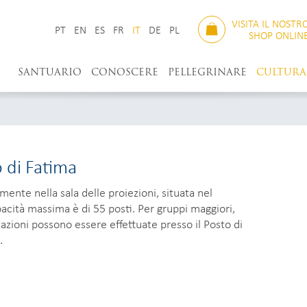
VISITA IL NOSTR
PT
EN
ES
FR
IT
DE
PL
SHOP ONLIN
SANTUARIO
CONOSCERE
PELLEGRINARE
CULTURA
o di Fatima
amente nella sala delle proiezioni, situata nel
acità massima è di 55 posti. Per gruppi maggiori,
tazioni possono essere effettuate presso il Posto di
.