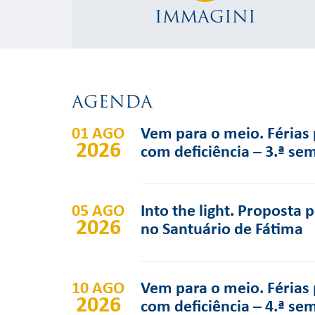
IMMAGINI
AGENDA
01 AGO
Vem para o meio. Férias 
2026
com deficiência – 3.ª se
05 AGO
Into the light. Proposta 
2026
no Santuário de Fátima
10 AGO
Vem para o meio. Férias 
2026
com deficiência – 4.ª se