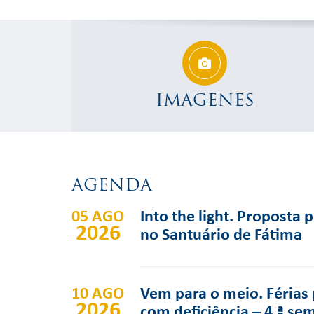
IMAGENES
AGENDA
05 AGO
Into the light. Proposta 
2026
no Santuário de Fátima
10 AGO
Vem para o meio. Férias 
2026
com deficiência – 4.ª se