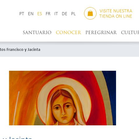
VISITE NUESTRA
PT
EN
ES
FR
IT
DE
PL
TIENDA ON LINE
SANTUARIO
CONOCER
PEREGRINAR
CULTU
tos Francisco y Jacinta