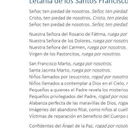
Letanía de los Santos Francisco
Señor, ten piedad de nosotros.
Señor, ten piedad
Cristo, ten piedad de nosotros.
Cristo, ten pieda
Señor, ten piedad de nosotros.
Señor, ten piedad
Nuestra Señora del Rosario de Fátima,
ruega por
Nuestra Señora de los Dolores,
ruega por nosotro
Nuestra Señora del Carmen,
ruega por nosotros.
Virgen de los Pastorcitos,
ruega por nosotros.
San Francisco Marto,
ruega por nosotros.
Santa Jacinta Marto,
ruega por nosotros.
Niños llamados por Jesucristo,
rogad por nosotro
Niños llamados a contemplar a Dios en el Cielo,
r
Pequeños a quienes el Padre revela los misterios
Pequeños privilegiados del Padre,
rogad por noso
Alabanza perfecta de las maravillas de Dios,
roga
Imágenes del abandono filial, como niños al cuel
Víctimas de reparación en beneficio del Cuerpo 
Confidentes del Ángel de la Paz,
rogad por nosot