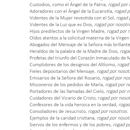
Custodios, como el Ángel de la Patria,
rogad por 
Adoradores con el Ángel de la Eucaristía,
rogad p
Videntes de la Mujer revestida con el Sol,
rogad 
Videntes de la Luz que es Dios,
rogad por nosotr
Hijos predilectos de la Virgen Madre,
rogad por n
Oídos atentos a la solicitud materna de la Virgen
Abogados del Mensaje de la Señora más brillante 
Heraldos de la palabra de la Madre de Dios,
roga
Profetas del triunfo del Corazón Inmaculado de 
Cumplidores de los designios del Altísimo,
rogad 
Fieles depositarios del Mensaje,
rogad por nosot
Emisarios de la Señora del Rosario,
rogad por nos
Misioneros de los pedidos de María,
rogad por n
Portadores de las llamadas del Cielo,
rogad por n
Cuidadores del Vicario de Cristo, r
ogad por nosot
Confesores de la vida heroica en la verdad,
rogad
Consoladores de Jesucristo,
rogad por nosotros.
Ejemplos de la caridad cristiana,
rogad por nosot
Siervos de los enfermos y de los pobres,
rogad po