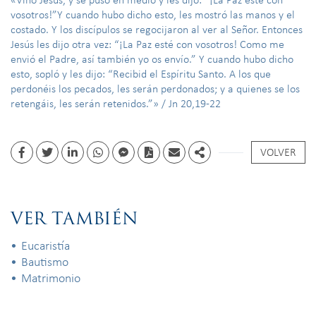
vosotros!”Y cuando hubo dicho esto, les mostró las manos y el
costado. Y los discípulos se regocijaron al ver al Señor. Entonces
Jesús les dijo otra vez: “¡La Paz esté con vosotros! Como me
envió el Padre, así también yo os envío.” Y cuando hubo dicho
esto, sopló y les dijo: “Recibid el Espíritu Santo. A los que
perdonéis los pecados, les serán perdonados; y a quienes se los
retengáis, les serán retenidos.”» / Jn 20,19-22
VOLVER
Facebook
Twitter
Linkedin
whatsapp
facebook messenger
PDF
Email
Share
VER TAMBIÉN
Eucaristía
Bautismo
Matrimonio