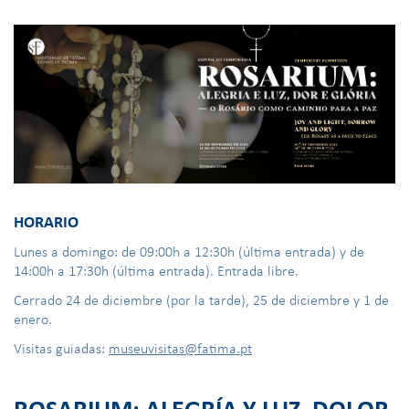
HORARIO
Lunes a domingo: de 09:00h a 12:30h (última entrada) y de
14:00h a 17:30h (última entrada). Entrada libre.
Cerrado 24 de diciembre (por la tarde), 25 de diciembre y 1 de
enero.
Visitas guiadas:
museuvisitas@fatima.pt
ROSARIUM: ALEGRÍA Y LUZ, DOLOR