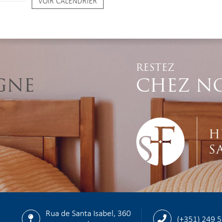
VOIR CALENDRIER
RESTEZ
GNE
CHEZ N
H
S
Rua de Santa Isabel, 360
(+351) 249 