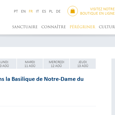
VISITEZ NOTRE
PT
EN
FR
IT
ES
PL
DE
BOUTIQUE EN LIGNE
SANCTUAIRE
CONNAÎTRE
PÉRÉGRINER
CULTUR
LUNDI
MARDI
MERCREDI
JEUDI
0 AOÛ
11 AOÛ
12 AOÛ
13 AOÛ
ns la Basilique de Notre-Dame du