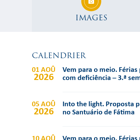
IMAGES
CALENDRIER
01 AOÛ
Vem para o meio. Férias 
2026
com deficiência – 3.ª se
05 AOÛ
Into the light. Proposta 
2026
no Santuário de Fátima
10 AOÛ
Vem para o meio. Férias 