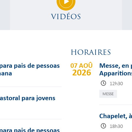
VIDÉOS
HORAIRES
para pais de pessoas
07 AOÛ
Messe, en p
2026
mana
Apparition
12h30
MESSE
pastoral para jovens
Chapelet, à
18h30
para pais de pessoas