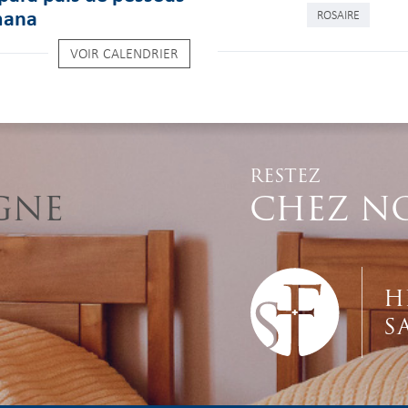
mana
ROSAIRE
VOIR CALENDRIER
RESTEZ
GNE
CHEZ N
H
S