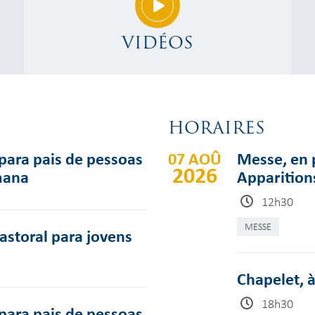
VIDÉOS
HORAIRES
para pais de pessoas
07 AOÛ
Messe, en p
2026
mana
Apparition
12h30
MESSE
pastoral para jovens
Chapelet, à
18h30
para pais de pessoas