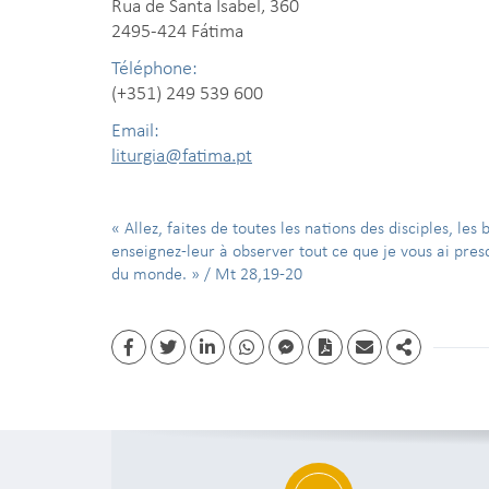
Rua de Santa Isabel, 360
2495-424 Fátima
Téléphone:
(+351) 249 539 600
Email:
liturgia@fatima.pt
« Allez, faites de toutes les nations des disciples, les
enseignez-leur à observer tout ce que je vous ai prescri
du monde. » / Mt 28,19-20
Facebook
Twitter
Linkedin
whatsapp
facebook messenger
PDF
Email
Share