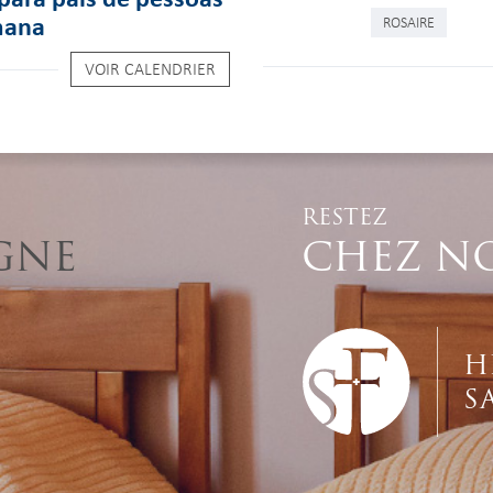
mana
ROSAIRE
VOIR CALENDRIER
RESTEZ
GNE
CHEZ N
H
S