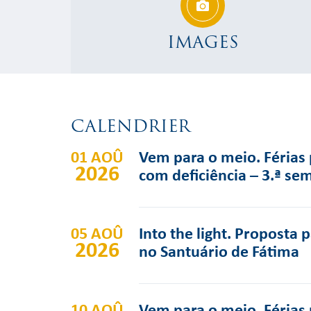
IMAGES
CALENDRIER
01 AOÛ
Vem para o meio. Férias 
2026
com deficiência – 3.ª se
05 AOÛ
Into the light. Proposta 
2026
no Santuário de Fátima
10 AOÛ
Vem para o meio. Férias 