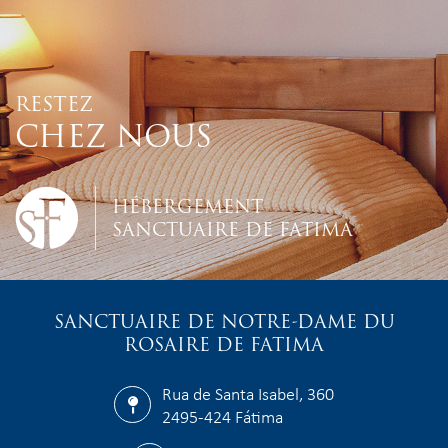
RESTEZ
CHEZ NOUS
HÉBERGEMENT
SANCTUAIRE DE FATIMA
SANCTUAIRE DE NOTRE-DAME DU
ROSAIRE DE FATIMA
Rua de Santa Isabel, 360
2495-424 Fátima