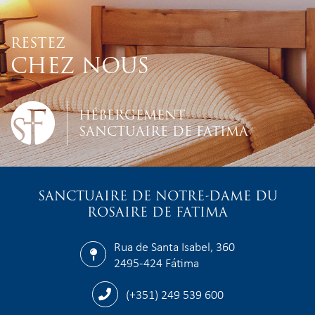
RESTEZ
CHEZ NOUS
HÉBERGEMENT
SANCTUAIRE DE FATIMA
SANCTUAIRE DE NOTRE-DAME DU
ROSAIRE DE FATIMA
Rua de Santa Isabel, 360
2495-424 Fátima
(+351) 249 539 600