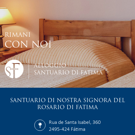
RIMANI
CON NOI
ALLOGGIO
SANTUARIO DI FATIMA
SANTUARIO DI NOSTRA SIGNORA DEL
ROSARIO DI FATIMA
Rua de Santa Isabel, 360
2495-424 Fátima