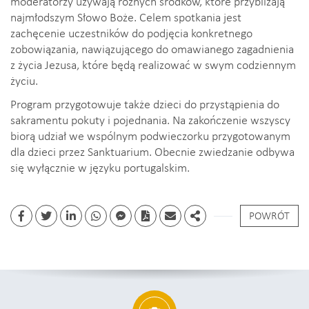
moderatorzy używają różnych środków, które przybliżają
najmłodszym Słowo Boże. Celem spotkania jest
zachęcenie uczestników do podjęcia konkretnego
zobowiązania, nawiązującego do omawianego zagadnienia
z życia Jezusa, które będą realizować w swym codziennym
życiu.
Program przygotowuje także dzieci do przystąpienia do
sakramentu pokuty i pojednania. Na zakończenie wszyscy
biorą udział we wspólnym podwieczorku przygotowanym
dla dzieci przez Sanktuarium. Obecnie zwiedzanie odbywa
się wyłącznie w języku portugalskim.
POWRÓT
Facebook
Twitter
Linkedin
whatsapp
facebook messenger
PDF
Email
Share