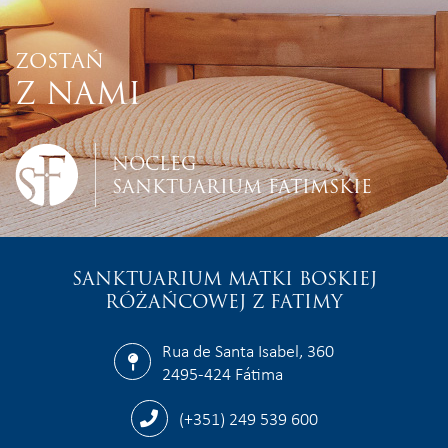
ZOSTAŃ
Z NAMI
NOCLEG
SANKTUARIUM FATIMSKIE
SANKTUARIUM MATKI BOSKIEJ
RÓŻAŃCOWEJ Z FATIMY
Rua de Santa Isabel, 360
2495-424 Fátima
(+351) 249 539 600