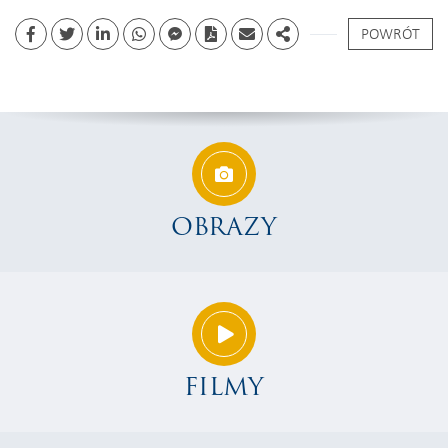
POWRÓT
Facebook
Twitter
Linkedin
whatsapp
facebook messenger
PDF
Email
Share
OBRAZY
FILMY