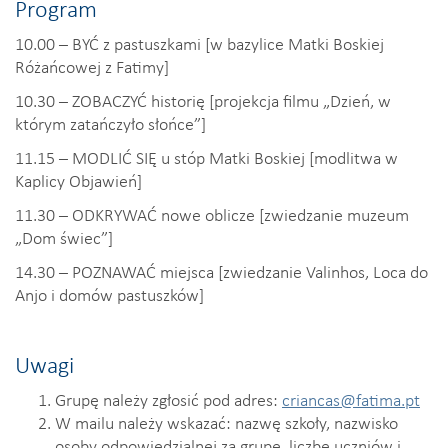
Program
10.00 – BYĆ z pastuszkami [w bazylice Matki Boskiej
Różańcowej z Fatimy]
10.30 – ZOBACZYĆ historię [projekcja filmu „Dzień, w
którym zatańczyło słońce”]
11.15 – MODLIĆ SIĘ u stóp Matki Boskiej [modlitwa w
Kaplicy Objawień]
11.30 – ODKRYWAĆ nowe oblicze [zwiedzanie muzeum
„Dom świec”]
14.30 – POZNAWAĆ miejsca [zwiedzanie Valinhos, Loca do
Anjo i domów pastuszków]
Uwagi
Grupę należy zgłosić pod adres:
criancas@fatima.pt
W mailu należy wskazać: nazwę szkoły, nazwisko
osoby odpowiedzialnej za grupę, liczbę uczniów i