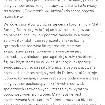
pielgrzymów przez kolejne etapy zwiedzania („
Od wojny
do pokoju
”, „
Z ciemności ku światłu
”) do sedna orędzia
fatimskiego.
Wśród eksponatów wyróżnia się cenna korona figury Matki
Boskiej Fatimskiej, w której umieszczono kulę, wystrzeloną
do papieża Jana Pawła II podczas zamachu w Rzymie.
Zbiory sztuki złotniczej reprezentują także licznie
zgromadzone naczynia liturgiczne. Najstarszym
eksponatem prezentowanym na wystawie jest
pochodząca z hindusko-portugalskiej szkoły rzeźbiarskiej
figura Chrystusa z XVII w. W dalszej części ekspozycji
zwiedzający oglądają szaty liturgiczne papieży, używane
przez nich podczas pielgrzymek do Fatimy, a także stroje
ludowe, komunijne, ślubne oraz stroje podarowane przez
pielgrzymów pochodzących z różnych środowisk
społecznych i zawodowych. Szczególnym wyrazem
pobożności wiernych wobec Matki Boskiej jest
przekazywana Sanktuarium Fatimskiemu złota biżuteria,
często mająca dla ofiarodawców dużą wartość pamiątkową