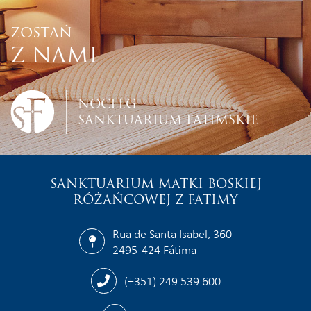
ZOSTAŃ
Z NAMI
NOCLEG
SANKTUARIUM FATIMSKIE
SANKTUARIUM MATKI BOSKIEJ
RÓŻAŃCOWEJ Z FATIMY
Rua de Santa Isabel, 360
2495-424 Fátima
(+351) 249 539 600