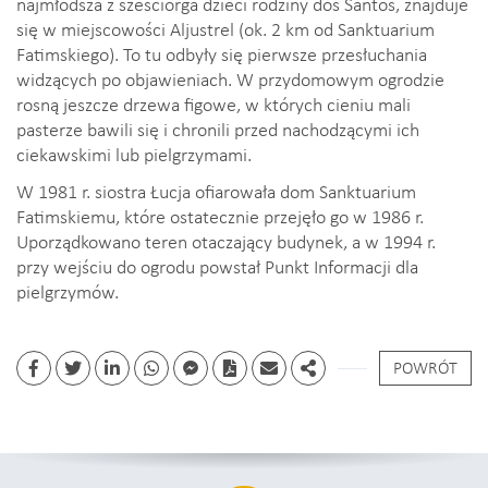
najmłodsza z sześciorga dzieci rodziny dos Santos, znajduje
się w miejscowości Aljustrel (ok. 2 km od Sanktuarium
Fatimskiego). To tu odbyły się pierwsze przesłuchania
widzących po objawieniach. W przydomowym ogrodzie
rosną jeszcze drzewa figowe, w których cieniu mali
pasterze bawili się i chronili przed nachodzącymi ich
ciekawskimi lub pielgrzymami.
W 1981 r. siostra Łucja ofiarowała dom Sanktuarium
Fatimskiemu, które ostatecznie przejęło go w 1986 r.
Uporządkowano teren otaczający budynek, a w 1994 r.
przy wejściu do ogrodu powstał Punkt Informacji dla
pielgrzymów.
POWRÓT
Facebook
Twitter
Linkedin
whatsapp
facebook messenger
PDF
Email
Share