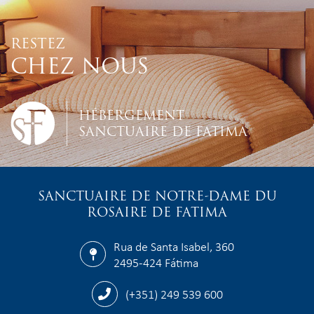
RESTEZ
CHEZ NOUS
HÉBERGEMENT
SANCTUAIRE DE FATIMA
SANCTUAIRE DE NOTRE-DAME DU
ROSAIRE DE FATIMA
Rua de Santa Isabel, 360
2495-424 Fátima
(+351) 249 539 600