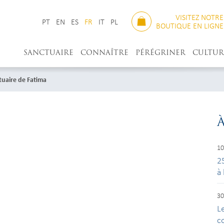
VISITEZ NOTRE
PT
EN
ES
FR
IT
PL
BOUTIQUE EN LIGNE
SANCTUAIRE
CONNAÎTRE
PÉRÉGRINER
CULTUR
uaire de Fatima
10
2
à
30
Le
c