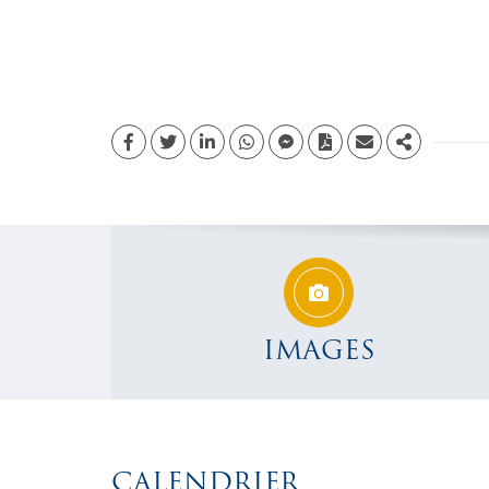
Facebook
Twitter
Linkedin
whatsapp
facebook messenger
PDF
Email
Share
IMAGES
CALENDRIER