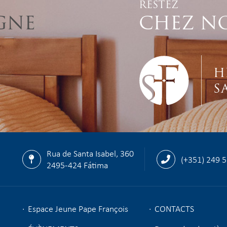
RESTEZ
GNE
CHEZ N
H
S
Rua de Santa Isabel, 360
(+351) 249 
2495-424 Fátima
Espace Jeune Pape François
CONTACTS