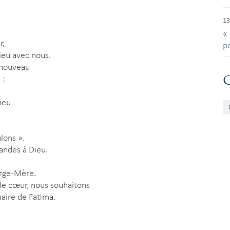
13
« 
r,
p
Dieu avec nous.
 nouveau
 :
ieu
lons ».
randes à Dieu.
erge-Mère.
 le cœur, nous souhaitons
uaire de Fatima.