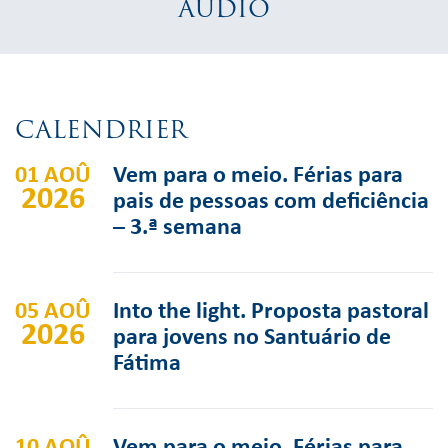
AUDIO
CALENDRIER
01 AOÛ
Vem para o meio. Férias para
2026
pais de pessoas com deficiência
– 3.ª semana
05 AOÛ
Into the light. Proposta pastoral
2026
para jovens no Santuário de
Fátima
10 AOÛ
Vem para o meio. Férias para