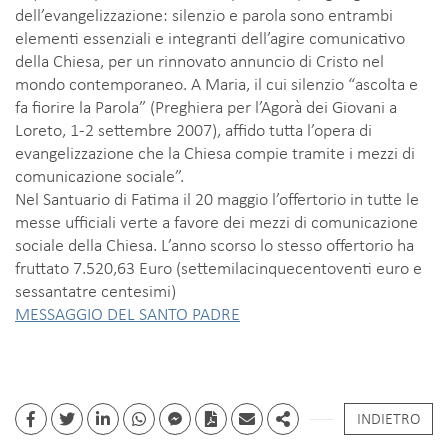
dell’evangelizzazione: silenzio e parola sono entrambi
elementi essenziali e integranti dell’agire comunicativo
della Chiesa, per un rinnovato annuncio di Cristo nel
mondo contemporaneo. A Maria, il cui silenzio “ascolta e
fa fiorire la Parola” (Preghiera per l’Agorà dei Giovani a
Loreto, 1-2 settembre 2007), affido tutta l’opera di
evangelizzazione che la Chiesa compie tramite i mezzi di
comunicazione sociale”.
Nel Santuario di Fatima il 20 maggio l’offertorio in tutte le
messe ufficiali verte a favore dei mezzi di comunicazione
sociale della Chiesa. L’anno scorso lo stesso offertorio ha
fruttato 7.520,63 Euro (settemilacinquecentoventi euro e
sessantatre centesimi)
MESSAGGIO DEL SANTO PADRE
INDIETRO
Facebook
Twitter
Linkedin
whatsapp
facebook messenger
PDF
Email
Share