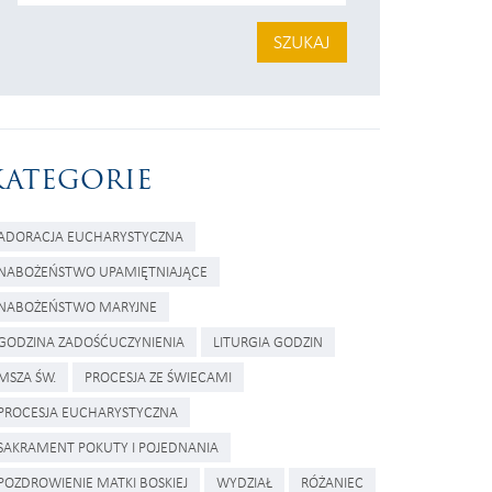
SZUKAJ
KATEGORIE
ADORACJA EUCHARYSTYCZNA
NABOŻEŃSTWO UPAMIĘTNIAJĄCE
NABOŻEŃSTWO MARYJNE
GODZINA ZADOŚĆUCZYNIENIA
LITURGIA GODZIN
MSZA ŚW.
PROCESJA ZE ŚWIECAMI
PROCESJA EUCHARYSTYCZNA
SAKRAMENT POKUTY I POJEDNANIA
POZDROWIENIE MATKI BOSKIEJ
WYDZIAŁ
RÓŻANIEC