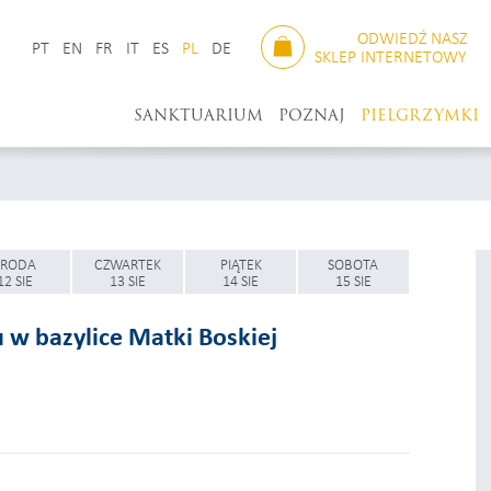
ODWIEDŹ NASZ
PT
EN
FR
IT
ES
PL
DE
SKLEP INTERNETOWY
SANKTUARIUM
POZNAJ
PIELGRZYMKI
ŚRODA
CZWARTEK
PIĄTEK
SOBOTA
12 SIE
13 SIE
14 SIE
15 SIE
 w bazylice Matki Boskiej