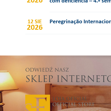
com deficiência – 4.ª se
12 SIE
Peregrinação Internacion
2026
ODWIEDŹ NASZ
SKLEP INTERNE