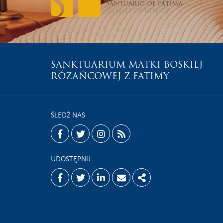
SANKTUARIUM MATKI BOSKIEJ
RÓŻAŃCOWEJ Z FATIMY
ŚLEDŻ NAS
facebook
twitter
instagram
rss
UDOSTĘPNIJ
Facebook
Twitter
Linkedin
Email
Share