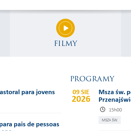
FILMY
PROGRAMY
pastoral para jovens
09 SIE
Msza św. p
2026
Przenajświ
15h00
MSZA ŚW.
para pais de pessoas