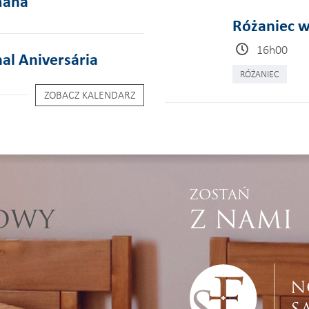
mana
Różaniec w
16h00
al Aniversária
RÓŻANIEC
ZOBACZ KALENDARZ
ZOSTAŃ
TOWY
Z NAMI
N
S