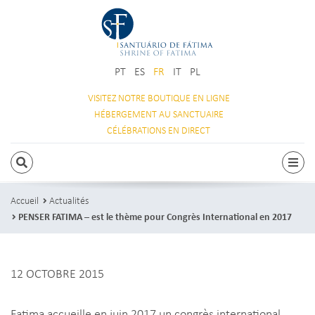
PT
ES
FR
IT
PL
VISITEZ NOTRE
BOUTIQUE EN LIGNE
HÉBERGEMENT
AU SANCTUAIRE
CÉLÉBRATIONS
EN DIRECT
RECHERCHE
Navi
Accueil
Actualités
PENSER FATIMA – est le thème pour Congrès International en 2017
12 OCTOBRE 2015
Fatima accueille en juin 2017 un congrès international