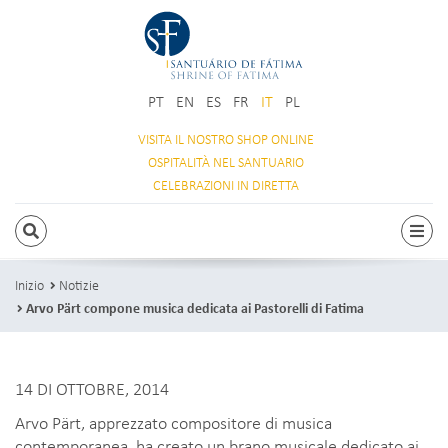
PT
EN
ES
FR
IT
PL
VISITA IL NOSTRO
SHOP ONLINE
OSPITALITÀ
NEL SANTUARIO
CELEBRAZIONI
IN DIRETTA
RICERCA
Attiv
Inizio
Notizie
Arvo Pärt compone musica dedicata ai Pastorelli di Fatima
14 DI OTTOBRE, 2014
Arvo Pärt, apprezzato compositore di musica
contemporanea, ha creato un brano musicale dedicato ai