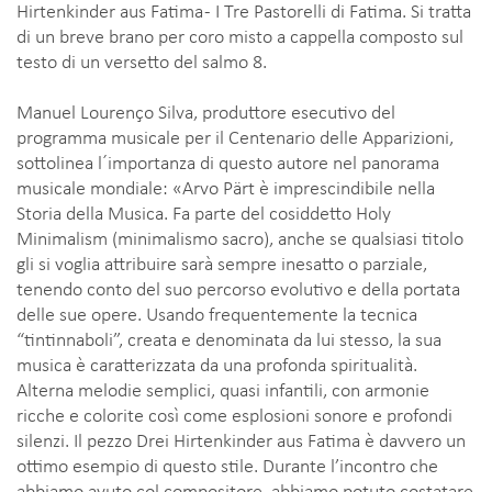
Hirtenkinder aus Fatima - I Tre Pastorelli di Fatima. Si tratta
di un breve brano per coro misto a cappella composto sul
testo di un versetto del salmo 8.
Manuel Lourenço Silva, produttore esecutivo del
programma musicale per il Centenario delle Apparizioni,
sottolinea l´importanza di questo autore nel panorama
musicale mondiale: «Arvo Pärt è imprescindibile nella
Storia della Musica. Fa parte del cosiddetto Holy
Minimalism (minimalismo sacro), anche se qualsiasi titolo
gli si voglia attribuire sarà sempre inesatto o parziale,
tenendo conto del suo percorso evolutivo e della portata
delle sue opere. Usando frequentemente la tecnica
“tintinnaboli”, creata e denominata da lui stesso, la sua
musica è caratterizzata da una profonda spiritualità.
Alterna melodie semplici, quasi infantili, con armonie
ricche e colorite così come esplosioni sonore e profondi
silenzi. Il pezzo Drei Hirtenkinder aus Fatima è davvero un
ottimo esempio di questo stile. Durante l’incontro che
abbiamo avuto col compositore, abbiamo potuto costatare