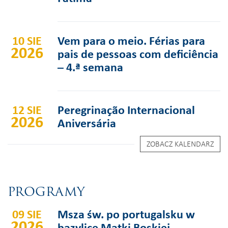
10 SIE
Vem para o meio. Férias para
2026
pais de pessoas com deficiência
– 4.ª semana
12 SIE
Peregrinação Internacional
2026
Aniversária
ZOBACZ KALENDARZ
PROGRAMY
09 SIE
Msza św. po portugalsku w
2026
bazylice Matki Boskiej