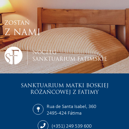
ZOSTAŃ
Z NAMI
NOCLEG
SANKTUARIUM FATIMSKIE
SANKTUARIUM MATKI BOSKIEJ
RÓŻAŃCOWEJ Z FATIMY
Rua de Santa Isabel, 360
2495-424 Fátima
(+351) 249 539 600