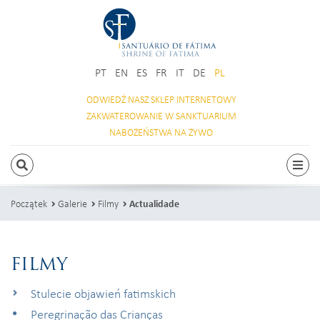
PT
EN
ES
FR
IT
DE
PL
ODWIEDŹ NASZ
SKLEP INTERNETOWY
ZAKWATEROWANIE
W SANKTUARIUM
NABOŻEŃSTWA
NA ŻYWO
SZUKAJ
Prze
Początek
Galerie
Filmy
Actualidade
FILMY
Stulecie objawień fatimskich
Peregrinação das Crianças