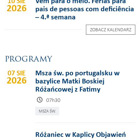
10 SIE
Vem para o meio. Férias para
2026
pais de pessoas com deficiência
– 4.ª semana
ZOBACZ KALENDARZ
PROGRAMY
07 SIE
Msza św. po portugalsku w
2026
bazylice Matki Boskiej
Różańcowej z Fatimy
07h30
MSZA ŚW.
Różaniec w Kaplicy Objawień