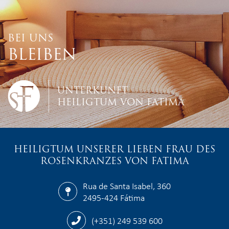
BEI UNS
BLEIBEN
UNTERKUNFT
HEILIGTUM VON FATIMA
HEILIGTUM UNSERER LIEBEN FRAU DES
ROSENKRANZES VON FATIMA
Rua de Santa Isabel, 360
2495-424 Fátima
(+351) 249 539 600