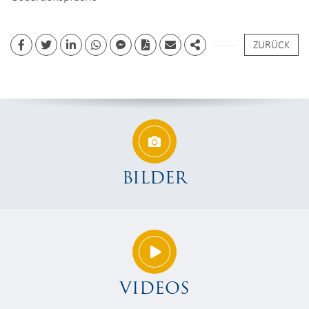
ZURÜCK
Facebook
Twitter
Linkedin
whatsapp
facebook messenger
PDF
Email
Share
BILDER
VIDEOS