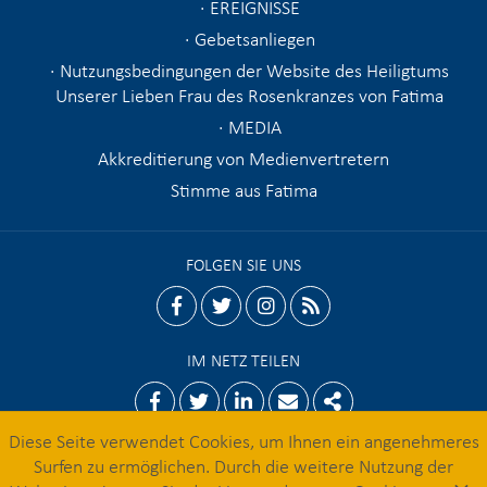
EREIGNISSE
Gebetsanliegen
Nutzungsbedingungen der Website des Heiligtums
Unserer Lieben Frau des Rosenkranzes von Fatima
MEDIA
Akkreditierung von Medienvertretern
Stimme aus Fatima
FOLGEN SIE UNS
facebook
twitter
instagram
rss
IM NETZ TEILEN
Facebook
Twitter
Linkedin
Email
Share
Diese Seite verwendet Cookies, um Ihnen ein angenehmeres
Surfen zu ermöglichen. Durch die weitere Nutzung der
© 2026 Heiligtum von Fatima