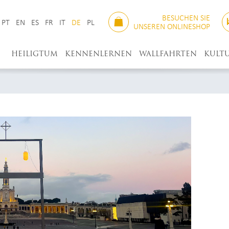
BESUCHEN SIE
PT
EN
ES
FR
IT
DE
PL
UNSEREN ONLINESHOP
HEILIGTUM
KENNENLERNEN
WALLFAHRTEN
KULT