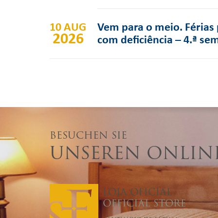
10 AUG
Vem para o meio. Férias 
2026
com deficiência – 4.ª se
BESUCHEN SIE
UNSEREN ONLIN