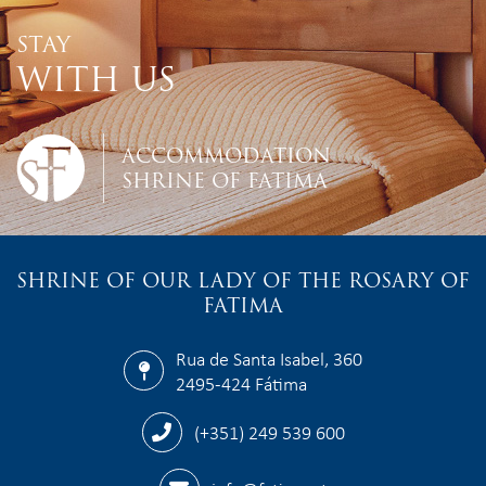
STAY
WITH US
ACCOMMODATION
SHRINE OF FATIMA
SHRINE OF OUR LADY OF THE ROSARY OF
FATIMA
Rua de Santa Isabel, 360
2495-424 Fátima
(+351) 249 539 600