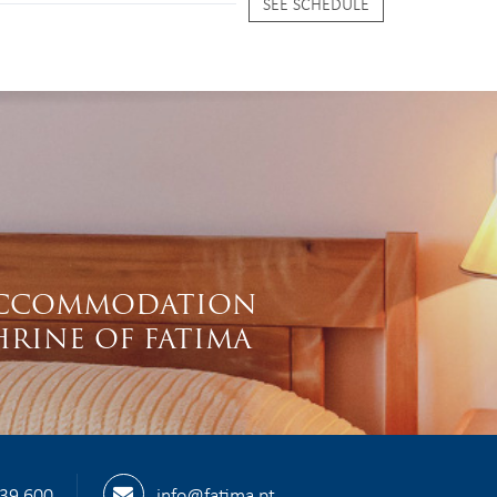
SEE SCHEDULE
S
CCOMMODATION
HRINE OF FATIMA
539 600
info@fatima.pt