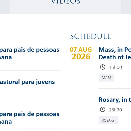
VIDEOS
SCHEDULE
para pais de pessoas
07 AUG
Mass, in Po
2026
mana
Death of J
15h00
MASS
pastoral para jovens
Rosary, in 
18h30
para pais de pessoas
mana
ROSARY