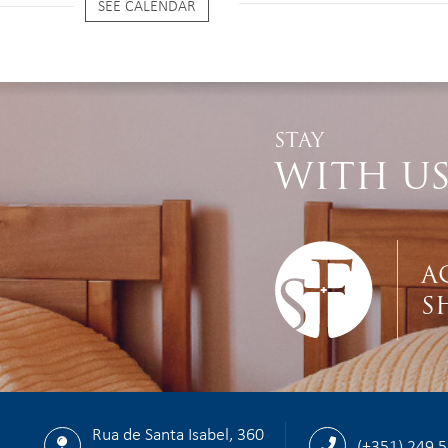
SEE CALENDAR
STAY
WITH U
A
S
Rua de Santa Isabel, 360
(+351) 249 