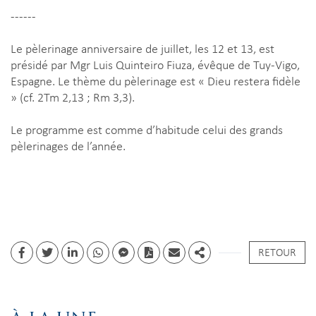
------
Le pèlerinage anniversaire de juillet, les 12 et 13, est
présidé par Mgr Luis Quinteiro Fiuza, évêque de Tuy-Vigo,
Espagne. Le thème du pèlerinage est « Dieu restera fidèle
» (cf. 2Tm 2,13 ; Rm 3,3).
Le programme est comme d’habitude celui des grands
pèlerinages de l’année.
RETOUR
Facebook
Twitter
Linkedin
whatsapp
facebook messenger
PDF
Email
Share