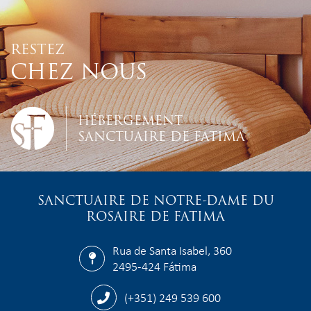
RESTEZ
CHEZ NOUS
HÉBERGEMENT
SANCTUAIRE DE FATIMA
SANCTUAIRE DE NOTRE-DAME DU
ROSAIRE DE FATIMA
Rua de Santa Isabel, 360
2495-424 Fátima
(+351) 249 539 600