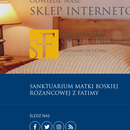
ODWIEDŹ NASZ
SKLEP INTERNE
SANKTUARIUM MATKI BOSKIEJ
RÓŻAŃCOWEJ Z FATIMY
ŚLEDŻ NAS
facebook
twitter
instagram
rss