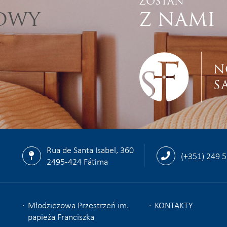
ZOSTAŃ
TOWY
Z NAMI
N
S
Rua de Santa Isabel, 360
(+351) 249 
2495-424 Fátima
Młodzieżowa Przestrzeń im.
KONTAKTY
papieża Franciszka