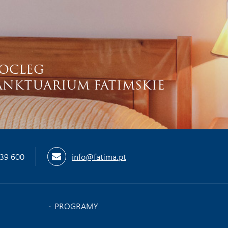
OCLEG
ANKTUARIUM FATIMSKIE
539 600
info@fatima.pt
PROGRAMY