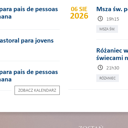
para pais de pessoas
06 SIE
Msza św. p
2026
mana
19h15
MSZA ŚW.
pastoral para jovens
Różaniec w
świecami n
21h30
para pais de pessoas
mana
RÓŻANIEC
ZOBACZ KALENDARZ