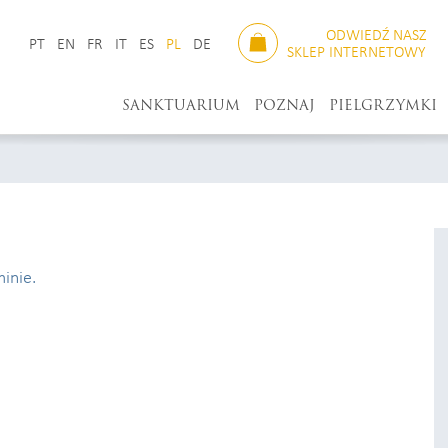
ODWIEDŹ NASZ
PT
EN
FR
IT
ES
PL
DE
SKLEP INTERNETOWY
SANKTUARIUM
POZNAJ
PIELGRZYMKI
inie.