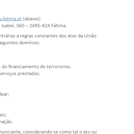
fatima.pt
(abaixo);
 Isabel, 360 – 2495-424 Fátima.
trárias a regras constantes dos atos da União
seguintes domínios:
 do financiamento do terrorismo;
erviços prestados;
lear;
ais;
mação.
enunciante, considerando-se como tal o ato ou