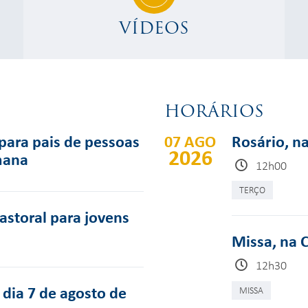
VÍDEOS
HORÁRIOS
para pais de pessoas
07 AGO
Rosário, n
2026
mana
12h00
TERÇO
pastoral para jovens
Missa, na 
12h30
dia 7 de agosto de
MISSA