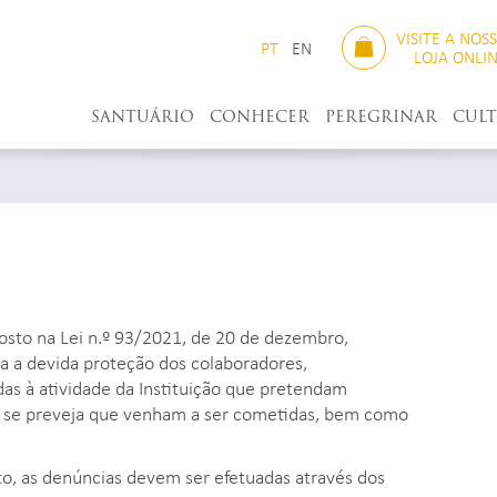
VISITE A NOS
PT
EN
LOJA ONLI
SANTUÁRIO
CONHECER
PEREGRINAR
CUL
sto na Lei n.º 93/2021, de 20 de dezembro,
ra a devida proteção dos colaboradores,
das à atividade da Instituição que pretendam
e se preveja que venham a ser cometidas, bem como
to, as denúncias devem ser efetuadas através dos