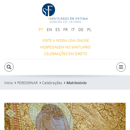
PT
EN
ES
FR
IT
DE
PL
VISITE A NOSSA
LOJA ONLINE
HOSPEDAGEM
NO SANTUÁRIO
CELEBRAÇÕES
EM DIRETO
PESQUISAR
Alte
Início
PEREGRINAR
Celebrações
Matrimónio