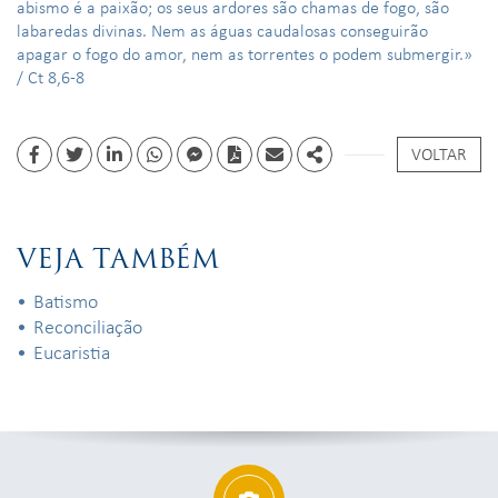
abismo é a paixão; os seus ardores são chamas de fogo, são
labaredas divinas. Nem as águas caudalosas conseguirão
apagar o fogo do amor, nem as torrentes o podem submergir.»
/ Ct 8,6-8
VOLTAR
Facebook
Twitter
Linkedin
whatsapp
facebook messenger
PDF
Email
Share
VEJA TAMBÉM
Batismo
Reconciliação
Eucaristia