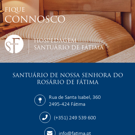
FIQUE
CONNOSCO
HOSPEDAGEM
SANTUÁRIO DE FÁTIMA
SANTUÁRIO DE NOSSA SENHORA DO
ROSÁRIO DE FÁTIMA
Rua de Santa Isabel, 360
2495-424 Fátima
(+351) 249 539 600
info@fatima.pt