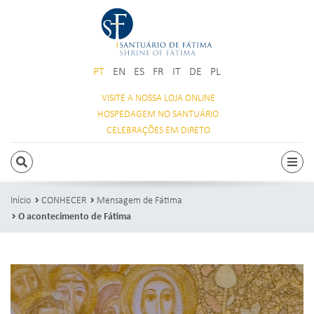
PT
EN
ES
FR
IT
DE
PL
VISITE A NOSSA
LOJA ONLINE
HOSPEDAGEM
NO SANTUÁRIO
CELEBRAÇÕES
EM DIRETO
PESQUISAR
Alte
Início
CONHECER
Mensagem de Fátima
O acontecimento de Fátima