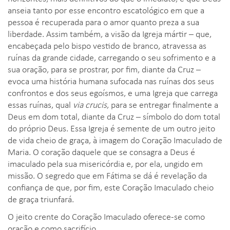
anseia tanto por esse encontro escatológico em que a
pessoa é recuperada para o amor quanto preza a sua
liberdade. Assim também, a visão da Igreja mártir – que,
encabeçada pelo bispo vestido de branco, atravessa as
ruínas da grande cidade, carregando o seu sofrimento e a
sua oração, para se prostrar, por fim, diante da Cruz –
evoca uma história humana sufocada nas ruínas dos seus
confrontos e dos seus egoísmos, e uma Igreja que carrega
essas ruínas, qual
via crucis
, para se entregar finalmente a
Deus em dom total, diante da Cruz – símbolo do dom total
do próprio Deus. Essa Igreja é semente de um outro jeito
de vida cheio de graça, à imagem do Coração Imaculado de
Maria. O coração daquele que se consagra a Deus é
imaculado pela sua misericórdia e, por ela, ungido em
missão. O segredo que em Fátima se dá é revelação da
confiança de que, por fim, este Coração Imaculado cheio
de graça triunfará.
O jeito crente do Coração Imaculado oferece-se como
oração e como sacrifício.