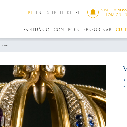
VISITE A NOS
PT
EN
ES
FR
IT
DE
PL
LOJA ONLI
SANTUÁRIO
CONHECER
PEREGRINAR
CUL
átima