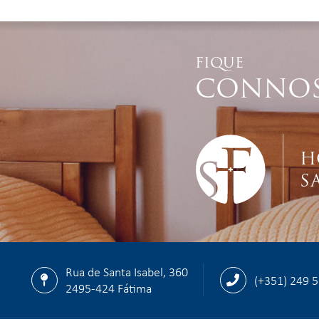
FIQUE
CONNO
H
S
Rua de Santa Isabel, 360
(+351) 249 
2495-424 Fátima