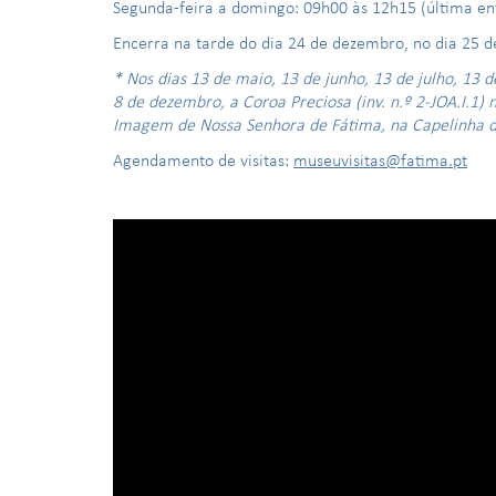
Segunda-feira a domingo: 09h00 às 12h15 (última ent
Encerra na tarde do dia 24 de dezembro, no dia 25 d
* Nos dias 13 de maio, 13 de junho, 13 de julho, 13 
8 de dezembro, a Coroa Preciosa (inv. n.º 2-JOA.I.1
Imagem de Nossa Senhora de Fátima, na Capelinha d
Agendamento de visitas:
museuvisitas@fatima.pt