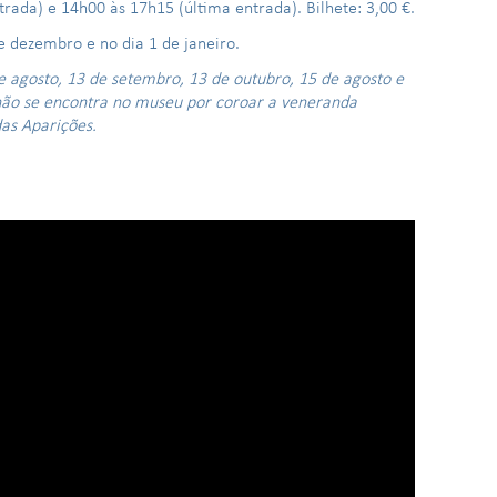
rada) e 14h00 às 17h15 (última entrada). Bilhete: 3,00 €.
e dezembro e no dia 1 de janeiro.
de agosto, 13 de setembro, 13 de outubro, 15 de agosto e
) não se encontra no museu por coroar a veneranda
as Aparições.