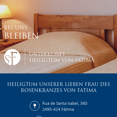
BEI UNS
BLEIBEN
UNTERKUNFT
HEILIGTUM VON FATIMA
HEILIGTUM UNSERER LIEBEN FRAU DES
ROSENKRANZES VON FATIMA
Rua de Santa Isabel, 360
2495-424 Fátima