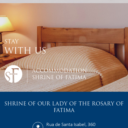
STAY
WITH US
ACCOMMODATION
SHRINE OF FATIMA
SHRINE OF OUR LADY OF THE ROSARY OF
FATIMA
Rua de Santa Isabel, 360