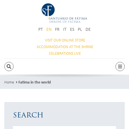
PT
EN
FR
IT
ES
PL
DE
VISIT OUR
ONLINE STORE
ACCOMMODATION
AT THE SHRINE
CELEBRATIONS
LIVE
SEARCH
Togg
Home
Fatima in the world
SEARCH