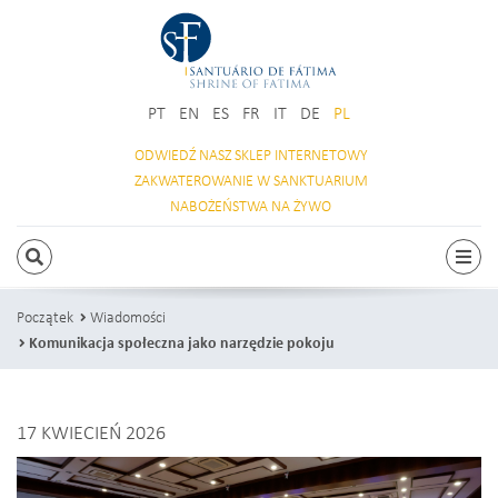
PT
EN
ES
FR
IT
DE
PL
ODWIEDŹ NASZ
SKLEP INTERNETOWY
ZAKWATEROWANIE
W SANKTUARIUM
NABOŻEŃSTWA
NA ŻYWO
SZUKAJ
Prze
Początek
Wiadomości
Komunikacja społeczna jako narzędzie pokoju
17 KWIECIEŃ 2026