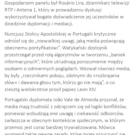
Gospodarzem panelu był Rosário Lira, dziennikarz telewizji
RTP i Antena 1, który w prowadzeniu dyskusji
wykorzystywał bogate doświadczenie jej uczestników w
dziedzinie dyplomacji i mediacji.
Nuncjusz Stolicy Apostolskiej w Portugalii krytycznie
odniósł się do „niewielkiej uwagi, jaką media poświęcają
obecnemu pontyfikatowi”. Watykański dostojnik
przestrzegał przed rolą algorytmów w tworzeniu „baniek
informacyjnych”, które utrudniają porozumienie między
osobami o odmiennych poglądach. Wezwał również media,
by były „rzecznikami pokoju, zdolnymi do «rozbrajania
słów» i dawania głosu tym, którzy go nie mają”, o co
zresztą wielokrotnie prosił papież Leon XIV.
Portugalski dyplomata João Vale de Almeida przyznał, że
media mają trudność z odcięciem się od logiki konfliktów,
ponieważ wzbudzają one uwagę i ciekawość odbiorców,
zwłaszcza w obecnym kontekście społecznym, w którym
przemoc jest coraz bardziej trywializowana. Mówca
wymienił także pewne zasady, które mogą przyczynić się