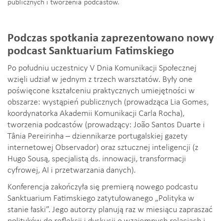
publicznych i tworzenia podcastów.
Podczas spotkania zaprezentowano nowy
podcast Sanktuarium Fatimskiego
Po południu uczestnicy V Dnia Komunikacji Społecznej
wzięli udział w jednym z trzech warsztatów. Były one
poświęcone kształceniu praktycznych umiejętności w
obszarze: wystąpień publicznych (prowadząca Lia Gomes,
koordynatorka Akademii Komunikacji Carla Rocha),
tworzenia podcastów (prowadzący: João Santos Duarte i
Tânia Pereirinha – dziennikarze portugalskiej gazety
internetowej Observador) oraz sztucznej inteligencji (z
Hugo Sousą, specjalistą ds. innowacji, transformacji
cyfrowej, AI i przetwarzania danych).
Konferencja zakończyła się premierą nowego podcastu
Sanktuarium Fatimskiego zatytułowanego „Polityka w
stanie łaski”. Jego autorzy planują raz w miesiącu zapraszać
polityków do refleksji i dyskusji o wzajemnych relacjach i