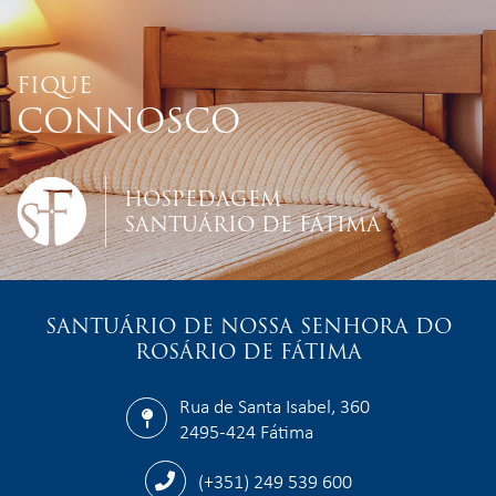
FIQUE
CONNOSCO
HOSPEDAGEM
SANTUÁRIO DE FÁTIMA
SANTUÁRIO DE NOSSA SENHORA DO
ROSÁRIO DE FÁTIMA
Rua de Santa Isabel, 360
2495-424 Fátima
(+351) 249 539 600