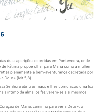
26
 das duas aparições ocorridas em Pontevedra, onde
io de Fátima propõe olhar para Maria como a mulher
retiza plenamente a bem-aventurança decretada por
 a Deus» (Mt 5,8).
ssa Senhora abriu as mãos e lhes comunicou uma luz
mais íntimo da alma, os fez verem-se a si mesmos
«Coração de Maria, caminho para ver a Deus», o
mo aquela cujo coração viveu totalmente unido e