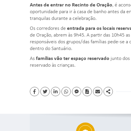
Antes de entrar no Recinto de Oração
, é acon
oportunidade para ir à casa de banho antes da e
tranquilas durante a celebração.
Os corredores de
entrada para os locais reser
de Oração, abrem às 9h45. A partir das 10h45 as 
responsáveis dos grupos/das famílias pede-se a 
dentro do Santuário.
As
famílias vão ter espaço reservado
junto dos
reservado às crianças.
Facebook
Twitter
Linkedin
whatsapp
facebook messenger
PDF
Email
Share