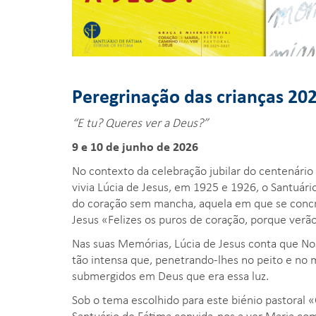
Peregrinação das crianças 20
“
E tu? Queres ver a Deus?
”
9 e 10 de junho de 2026
No contexto da celebração jubilar do centenário
vivia Lúcia de Jesus, em 1925 e 1926, o Santuár
do coração sem mancha, aquela em que se conc
Jesus «Felizes os puros de coração, porque verão
Nas suas Memórias, Lúcia de Jesus conta que No
tão intensa que, penetrando-lhes no peito e no 
submergidos em Deus que era essa luz.
Sob o tema escolhido para este biénio pastoral 
Santuário de Fátima convida-nos a ver Maria co