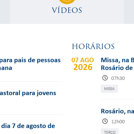
VÍDEOS
HORÁRIOS
para pais de pessoas
07 AGO
Missa, na 
2026
mana
Rosário de
07h30
MISSA
pastoral para jovens
Rosário, n
12h00
dia 7 de agosto de
TERÇO