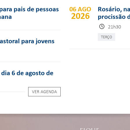
para pais de pessoas
06 AGO
Rosário, n
2026
mana
procissão 
21h30
TERÇO
pastoral para jovens
dia 6 de agosto de
VER AGENDA