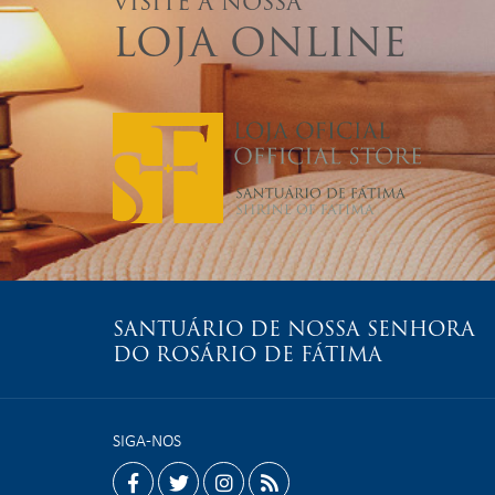
VISITE A NOSSA
LOJA ONLINE
SANTUÁRIO DE NOSSA SENHORA
DO ROSÁRIO DE FÁTIMA
SIGA-NOS
facebook
twitter
instagram
rss