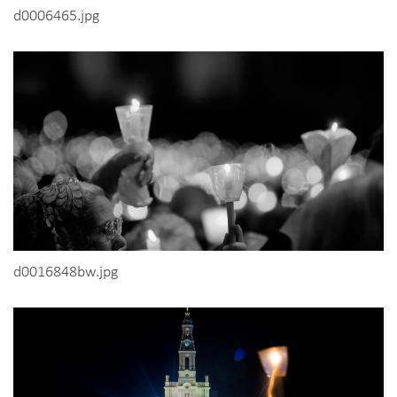
d0006465.jpg
d0016848bw.jpg