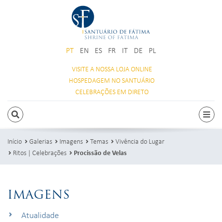
PT
EN
ES
FR
IT
DE
PL
VISITE A NOSSA
LOJA ONLINE
HOSPEDAGEM
NO SANTUÁRIO
CELEBRAÇÕES
EM DIRETO
PESQUISAR
Alte
Início
Galerias
Imagens
Temas
Vivência do Lugar
Ritos | Celebrações
Procissão de Velas
IMAGENS
Atualidade