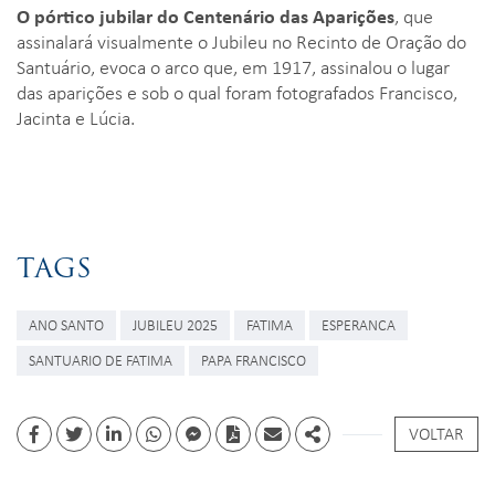
O pórtico jubilar do Centenário das Aparições
, que
assinalará visualmente o Jubileu no Recinto de Oração do
Santuário, evoca o arco que, em 1917, assinalou o lugar
das aparições e sob o qual foram fotografados Francisco,
Jacinta e Lúcia.
TAGS
ANO SANTO
JUBILEU 2025
FATIMA
ESPERANCA
SANTUARIO DE FATIMA
PAPA FRANCISCO
VOLTAR
Facebook
Twitter
Linkedin
whatsapp
facebook messenger
PDF
Email
Share