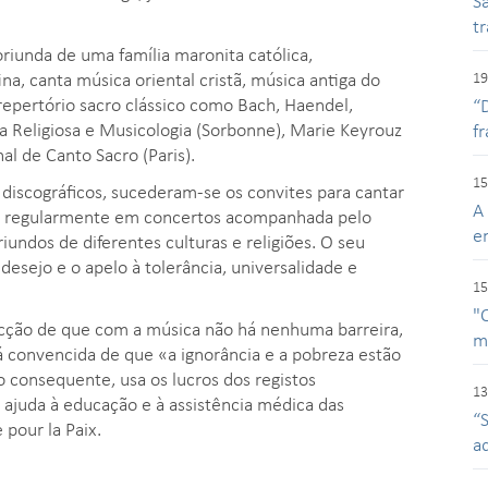
Sa
t
riunda de uma família maronita católica,
a, canta música oriental cristã, música antiga do
19
repertório sacro clássico como Bach, Haendel,
“
a Religiosa e Musicologia (Sorbonne), Marie Keyrouz
f
al de Canto Sacro (Paris).
15
 discográficos, sucederam-se os convites para cantar
A
a regularmente em concertos acompanhada pelo
e
iundos de diferentes culturas e religiões. O seu
esejo e o apelo à tolerância, universalidade e
15
"
icção de que com a música não há nenhuma barreira,
m
stá convencida de que «a ignorância e a pobreza estão
do consequente, usa os lucros dos registos
13
a ajuda à educação e à assistência médica das
“
pour la Paix.
a