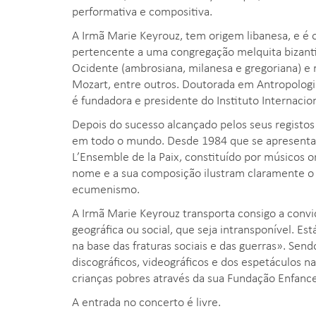
performativa e compositiva.
A Irmã Marie Keyrouz, tem origem libanesa, e é o
pertencente a uma congregação melquita bizantin
Ocidente (ambrosiana, milanesa e gregoriana) e 
Mozart, entre outros. Doutorada em Antropologi
é fundadora e presidente do Instituto Internacion
Depois do sucesso alcançado pelos seus registos
em todo o mundo. Desde 1984 que se apresent
L’Ensemble de la Paix, constituído por músicos or
nome e a sua composição ilustram claramente o d
ecumenismo.
A Irmã Marie Keyrouz transporta consigo a conv
geográfica ou social, que seja intransponível. E
na base das fraturas sociais e das guerras». Sen
discográficos, videográficos e dos espetáculos n
crianças pobres através da sua Fundação Enfance 
A entrada no concerto é livre.