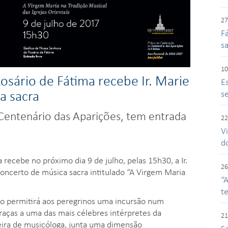
27
F
s
10
osário de Fátima recebe Ir. Marie
E
a sacra
se
o Centenário das Aparições, tem entrada
22
V
d
 recebe no próximo dia 9 de julho, pelas 15h30, a Ir.
26
oncerto de música sacra intitulado “A Virgem Maria
“
t
to permitirá aos peregrinos uma incursão num
 graças a uma das mais célebres intérpretes da
21
reira de musicóloga, junta uma dimensão