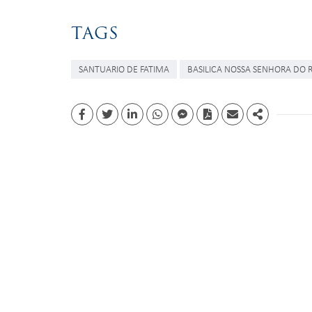
TAGS
SANTUARIO DE FATIMA
BASILICA NOSSA SENHORA DO 
Facebook
Twitter
Linkedin
whatsapp
facebook messenger
PDF
Email
Share