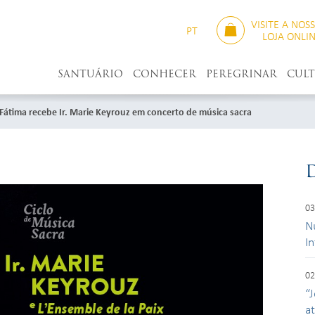
VISITE A NOS
PT
LOJA ONLI
SANTUÁRIO
CONHECER
PEREGRINAR
CUL
 Fátima recebe Ir. Marie Keyrouz em concerto de música sacra
03
N
I
02
“J
a