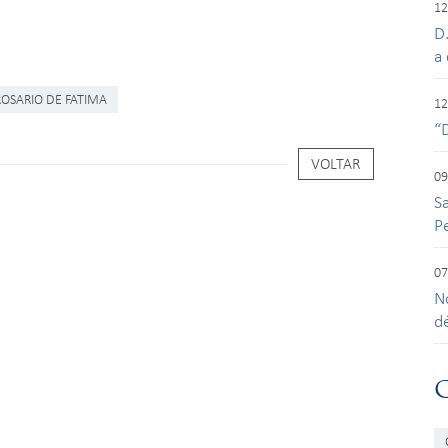
12
D
a 
ROSARIO DE FATIMA
12
“
VOLTAR
09
S
P
07
N
d