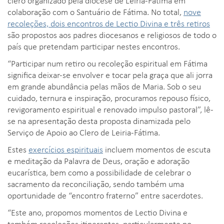
clero organizado pela diocese de Leiria-Fátima em
colaboração com o Santuário de Fátima. No total,
nove
recoleções, dois encontros de Lectio Divina e três retiros
são propostos aos padres diocesanos e religiosos de todo o
país que pretendam participar nestes encontros.
“Participar num retiro ou recoleção espiritual em Fátima
significa deixar-se envolver e tocar pela graça que ali jorra
em grande abundância pelas mãos de Maria. Sob o seu
cuidado, ternura e inspiração, procuramos repouso físico,
revigoramento espiritual e renovado impulso pastoral”, lê-
se na apresentação desta proposta dinamizada pelo
Serviço de Apoio ao Clero de Leiria-Fátima.
Estes
exercícios espirituais
incluem momentos de escuta
e meditação da Palavra de Deus, oração e adoração
eucarística, bem como a possibilidade de celebrar o
sacramento da reconciliação, sendo também uma
oportunidade de “encontro fraterno” entre sacerdotes.
“Este ano, propomos momentos de Lectio Divina e
também recoleções itinerantes, particularmente no